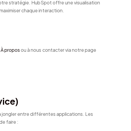
votre stratégie. HubSpot offre une visualisation
 maximiser chaque interaction.
e
À propos
ou à nous contacter via notre page
vice)
 jongler entre différentes applications. Les
e faire :