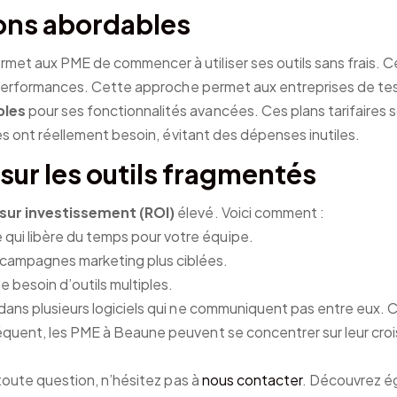
ions abordables
rmet aux PME de commencer à utiliser ses outils sans frais. Ce
s performances. Cette approche permet aux entreprises de test
bles
pour ses fonctionnalités avancées. Ces plans tarifaires so
les ont réellement besoin, évitant des dépenses inutiles.
sur les outils fragmentés
 sur investissement (ROI)
élevé. Voici comment :
 qui libère du temps pour votre équipe.
s campagnes marketing plus ciblées.
e besoin d’outils multiples.
dans plusieurs logiciels qui ne communiquent pas entre eux.
équent, les PME à Beaune peuvent se concentrer sur leur cro
toute question, n’hésitez pas à
nous contacter
. Découvrez é