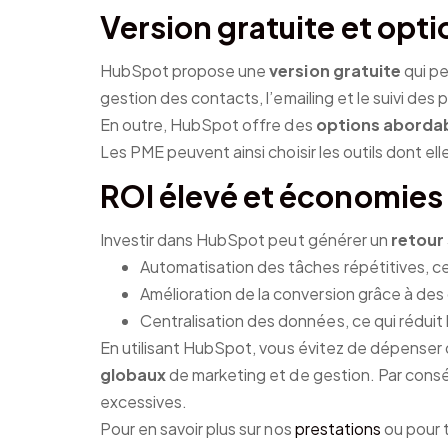
Version gratuite et opt
HubSpot propose une
version gratuite
qui pe
gestion des contacts, l’emailing et le suivi de
En outre, HubSpot offre des
options aborda
Les PME peuvent ainsi choisir les outils dont el
ROI élevé et économies 
Investir dans HubSpot peut générer un
retour
Automatisation des tâches répétitives, ce
Amélioration de la conversion grâce à de
Centralisation des données, ce qui réduit l
En utilisant HubSpot, vous évitez de dépenser 
globaux
de marketing et de gestion. Par cons
excessives.
Pour en savoir plus sur nos
prestations
ou pour 