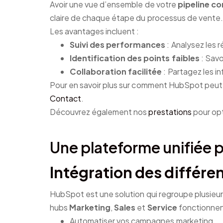
Avoir une vue d’ensemble de votre
pipeline c
claire de chaque étape du processus de vente. 
Les avantages incluent :
Suivi des performances
: Analysez les r
Identification des points faibles
: Savo
Collaboration facilitée
: Partagez les i
Pour en savoir plus sur comment HubSpot peut 
Contact
.
Découvrez également nos
prestations
pour opt
Une plateforme unifiée 
Intégration des différe
HubSpot est une solution qui regroupe plusieurs
hubs
Marketing
,
Sales
et
Service
fonctionnent
Automatiser vos campagnes marketing.