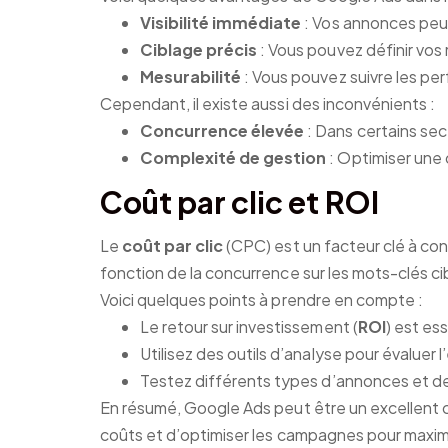
Visibilité immédiate
: Vos annonces peu
Ciblage précis
: Vous pouvez définir vos
Mesurabilité
: Vous pouvez suivre les p
Cependant, il existe aussi des inconvénients :
Concurrence élevée
: Dans certains se
Complexité de gestion
: Optimiser un
Coût par clic et ROI
Le
coût par clic
(CPC) est un facteur clé à con
fonction de la concurrence sur les mots-clés ci
Voici quelques points à prendre en compte :
Le retour sur investissement (
ROI
) est es
Utilisez des outils d’analyse pour évaluer
Testez différents types d’annonces et de
En résumé, Google Ads peut être un excellent c
coûts et d’optimiser les campagnes pour maximi