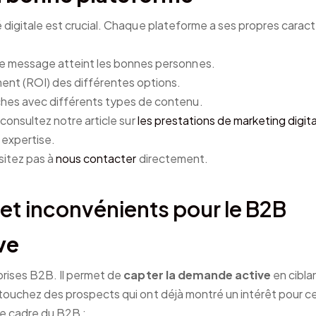
 digitale est crucial. Chaque plateforme a ses propres caracté
e message atteint les bonnes personnes.
ment (ROI) des différentes options.
ches avec différents types de contenu.
 consultez notre article sur
les prestations de marketing digita
 expertise.
sitez pas à
nous contacter
directement.
et inconvénients pour le B2B
ve
prises B2B. Il permet de
capter la demande active
en cibla
s touchez des prospects qui ont déjà montré un intérêt pour 
e cadre du B2B :