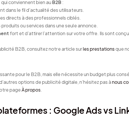
 qui conviennent bien au
B2B
:
t dans le fil d’actualité des utilisateurs.
 directs à des professionnels ciblés.
s produits ou services dans une seule annonce.
ent
fort et d’attirer l’attention sur votre offre. Ils sont con
ublicité B2B, consultez notre article sur
les prestations
que n
sante pour le B2B, mais elle nécessite un budget plus consé
r d’autres options de publicité digitale, n’hésitez pas à
nous co
 notre page
À propos
.
lateformes : Google Ads vs Lin