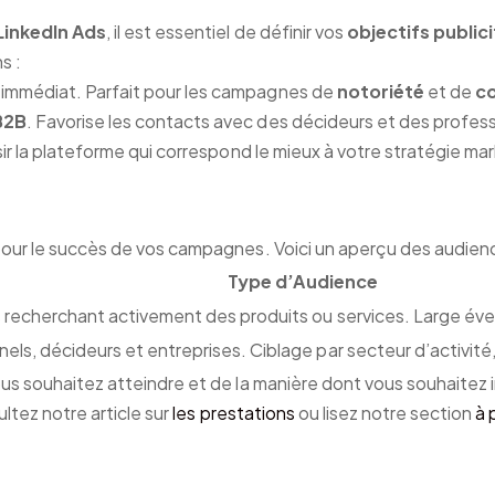
LinkedIn Ads
, il est essentiel de définir vos
objectifs publici
s :
ic immédiat. Parfait pour les campagnes de
notoriété
et de
c
B2B
. Favorise les contacts avec des décideurs et des profess
ir la plateforme qui correspond le mieux à votre stratégie ma
 pour le succès de vos campagnes. Voici un aperçu des audie
Type d’Audience
s recherchant activement des produits ou services. Large éven
nels, décideurs et entreprises. Ciblage par secteur d’activi
us souhaitez atteindre et de la manière dont vous souhaitez i
ultez notre article sur
les prestations
ou lisez notre section
à 