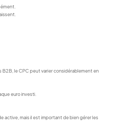
anément.
aissent.
ses B2B, le CPC peut varier considérablement en
aque euro investi.
ctive, mais il est important de bien gérer les