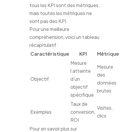
tous les KPI sont des métriques,
mais toutes les métriques ne
sont pas des KPI.
Pour une meilleure
compréhension, voici un tableau
récapitulatif :
Caractéristique
KPI
Métrique
Mesure
Mesure
l’atteinte
des
Objectif
d’un
données
objectif
brutes
spécifique
Taux de
Visites,
Exemples
conversion,
clics
ROI
Pour en savoir plus sur